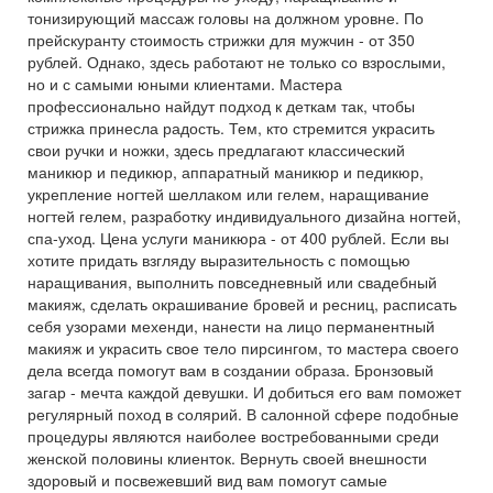
тонизирующий массаж головы на должном уровне. По
прейскуранту стоимость стрижки для мужчин - от 350
рублей. Однако, здесь работают не только со взрослыми,
но и с самыми юными клиентами. Мастера
профессионально найдут подход к деткам так, чтобы
стрижка принесла радость. Тем, кто стремится украсить
свои ручки и ножки, здесь предлагают классический
маникюр и педикюр, аппаратный маникюр и педикюр,
укрепление ногтей шеллаком или гелем, наращивание
ногтей гелем, разработку индивидуального дизайна ногтей,
спа-уход. Цена услуги маникюра - от 400 рублей. Если вы
хотите придать взгляду выразительность с помощью
наращивания, выполнить повседневный или свадебный
макияж, сделать окрашивание бровей и ресниц, расписать
себя узорами мехенди, нанести на лицо перманентный
макияж и украсить свое тело пирсингом, то мастера своего
дела всегда помогут вам в создании образа. Бронзовый
загар - мечта каждой девушки. И добиться его вам поможет
регулярный поход в солярий. В салонной сфере подобные
процедуры являются наиболее востребованными среди
женской половины клиенток. Вернуть своей внешности
здоровый и посвежевший вид вам помогут самые