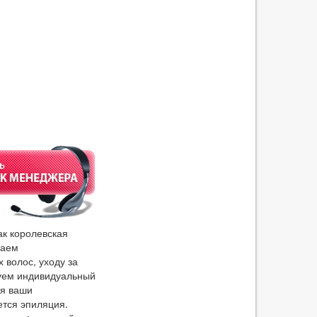
ак королевская
ваем
волос, уходу за
зуем индивидуальный
ая ваши
тся эпиляция.