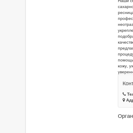
Наши с
сахарно
ресница
профес
неотра
укрепле
подобра
качеств
предлаг
процед
помощь
кожу, у
уверенн
Кон
Те
Ад
Орган