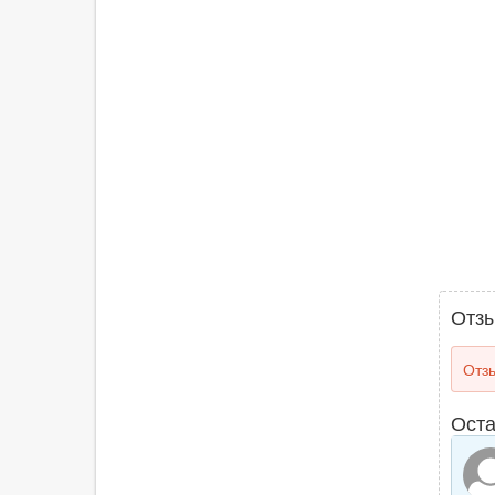
Отз
Отзы
Оста