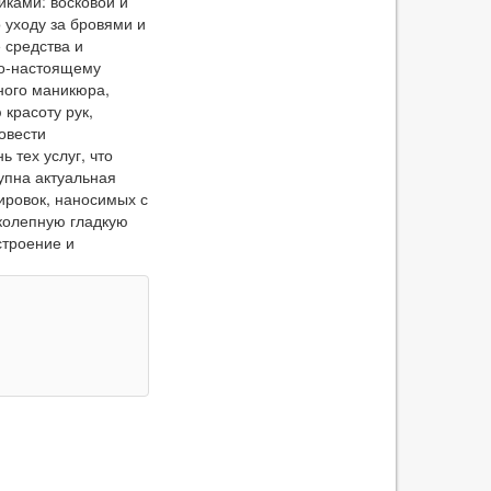
ками: восковой и
 уходу за бровями и
 средства и
по-настоящему
ного маникюра,
 красоту рук,
овести
 тех услуг, что
упна актуальная
ировок, наносимых с
колепную гладкую
строение и