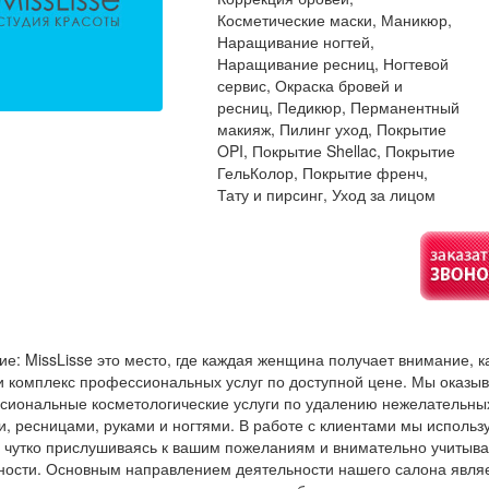
Косметические маски, Маникюр,
Наращивание ногтей,
Наращивание ресниц, Ногтевой
сервис, Окраска бровей и
ресниц, Педикюр, Перманентный
макияж, Пилинг уход, Покрытие
OPI, Покрытие Shellac, Покрытие
ГельКолор, Покрытие френч,
Тату и пирсинг, Уход за лицом
е: MissLisse это место, где каждая женщина получает внимание, к
 и комплекс профессиональных услуг по доступной цене. Мы оказы
сиональные косметологические услуги по удалению нежелательных 
и, ресницами, руками и ногтями. В работе с клиентами мы исполь
, чутко прислушиваясь к вашим пожеланиям и внимательно учитыв
ности. Основным направлением деятельности нашего салона являе