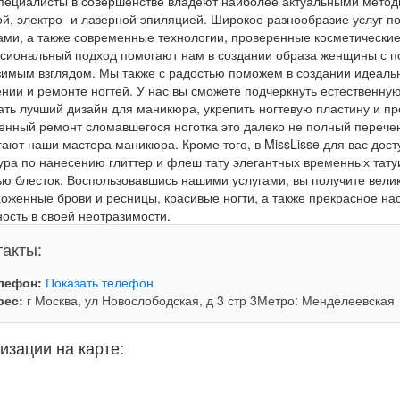
пециалисты в совершенстве владеют наиболее актуальными методи
й, электро- и лазерной эпиляцией. Широкое разнообразие услуг по
ми, а также современные технологии, проверенные косметические
сиональный подход помогают нам в создании образа женщины с 
зимым взглядом. Мы также с радостью поможем в создании идеаль
нии и ремонте ногтей. У нас вы сможете подчеркнуть естественную
ть лучший дизайн для маникюра, укрепить ногтевую пластину и пр
енный ремонт сломавшегося ноготка это далеко не полный перечень
ают наши мастера маникюра. Кроме того, в MissLisse для вас дост
ура по нанесению глиттер и флеш тату элегантных временных тату
ю блесток. Воспользовавшись нашими услугами, вы получите вели
хоженные брови и ресницы, красивые ногти, а также прекрасное на
ость в своей неотразимости.
такты:
лефон:
Показать телефон
рес:
г Москва, ул Новослободская, д 3 стр 3Метро: Менделеевская
изации на карте: