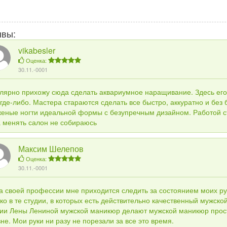
ывы:
vikabesler
Оценка:
30.11.-0001
улярно прихожу сюда сделать аквариумное наращивание. Здесь его
где-либо. Мастера стараются сделать все быстро, аккуратно и без б
женые ногти идеальной формы с безупречным дизайном. Работой с
а менять салон не собираюсь
Максим Шелепов
Оценка:
30.11.-0001
а своей профессии мне приходится следить за состоянием моих ру
ко в те студии, в которых есть действительно качественный мужско
дии Лены Лениной мужской маникюр делают мужской маникюр прос
не. Мои руки ни разу не порезали за все это время.