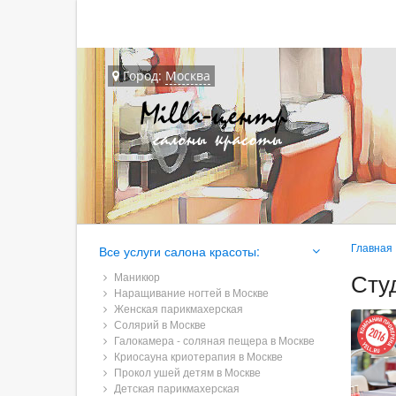
Город:
Москва
Главная
Все услуги салона красоты:
Сту
Маникюр
Наращивание ногтей в Москве
Женская парикмахерская
Солярий в Москве
Галокамера - соляная пещера в Москве
Криосауна криотерапия в Москве
Прокол ушей детям в Москве
Детская парикмахерская