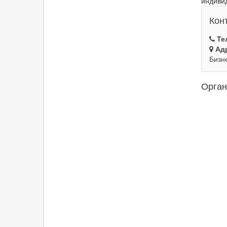
индиви
Кон
Те
Ад
Бизн
Орган