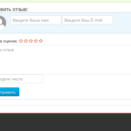
вить отзыв:
а оценка:
править