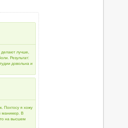
 делают лучше,
оли. Результат:
тудии довольна и
к. Похтосу я хожу
й маникюр. В
то на высшем