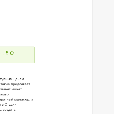
нг: 5
ступным ценам
 также предлагает
клиент может
самых
аратный маникюр, а
 в Студии
, создать