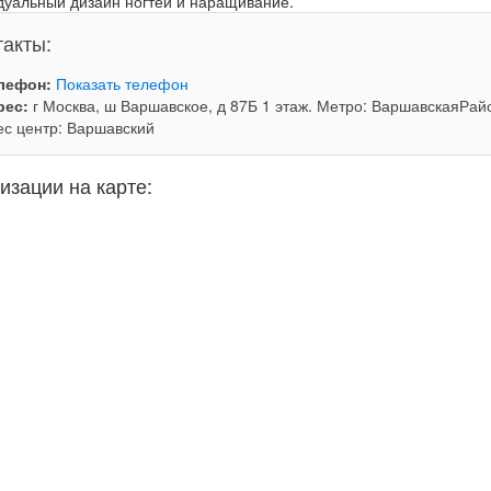
дуальный дизайн ногтей и наращивание.
такты:
лефон:
Показать телефон
рес:
г Москва, ш Варшавское, д 87Б 1 этаж. Метро: ВаршавскаяРай
ес центр: Варшавский
изации на карте: