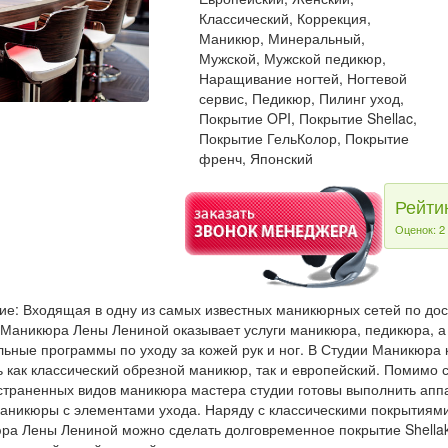
Классический, Коррекция,
Маникюр, Минеральный,
Мужской, Мужской педикюр,
Наращивание ногтей, Ногтевой
сервис, Педикюр, Пилинг уход,
Покрытие OPI, Покрытие Shellac,
Покрытие ГельКолор, Покрытие
френч, Японский
Рейти
Оценок: 2
ие: Входящая в одну из самых известных маникюрных сетей по до
 Маникюра Лены Лениной оказывает услуги маникюра, педикюра, а
ьные программы по уходу за кожей рук и ног. В Студии Маникюра 
 как классический обрезной маникюр, так и европейский. Помимо 
страненных видов маникюра мастера студии готовы выполнить апп
маникюры с элементами ухода. Наряду с классическими покрытиями
ра Лены Лениной можно сделать долговременное покрытие Shellak