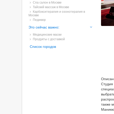
Спа салон в Москве
Тайский массаж в Москве
Карбокситерапия и озонотерапия в
Москве
Педикюр
Это сейчас важно:
Медицинские маски
Продукты с доставкой
Список городов
Описан
Студия
специал
выбрать
распро
также 
Маникю