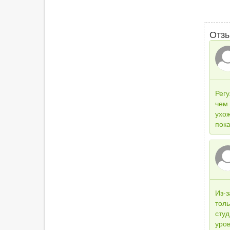
Отз
Рег
чем 
ухо
пок
Из-з
толь
сту
уров