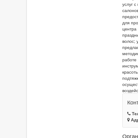
услуг 
салоно
предос
для пр
центра 
праздн
волос;
предла
методик
работе
инструм
красот
подтяжк
осущес
воздейс
Кон
Те
Ад
Орган