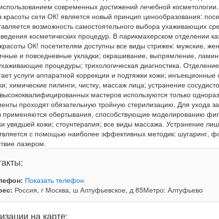
с использованием современных достижений лечебной косметологии
в красоты сети ОК! является новый принцип ценообразования: пос
тавляется возможность самостоятельного выбора ухаживающих сре
оведения косметических процедур. В парикмахерском отделении к
красоты ОК! посетителям доступны все виды стрижек: мужские, жен
ичные и повседневные укладки; окрашивание, выпрямление, ламин
 ухаживающие процедуры; трихологическая диагностика. Отделение
гает услуги аппаратной коррекции и подтяжки кожи; инъекционны
и; химические пилинги, чистку, массаж лица; устранение сосудистой
 высококвалифицированных мастеров используются только однора
енты проходят обязательную тройную стерилизацию. Для ухода за
ы применяются обертывания, способствующие моделированию фиг
и увядшей кожи; стоунтерапия; все виды массажа. Устранение лиш
твляется с помощью наиболее эффективных методик: шугаринг, ф
твие лазером.
такты:
лефон:
Показать телефон
рес:
Россия, г Москва, ш Алтуфьевское, д 85Метро: Алтуфьево
изации на карте: