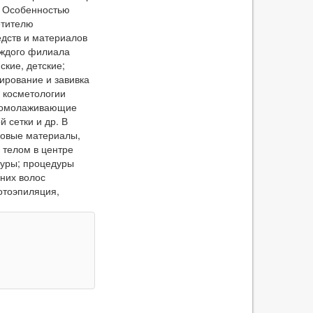
. Особенностью
етителю
дств и материалов
аждого филиала
ские, детские;
ирование и завивка
 косметологии
е омолаживающие
 сетки и др. В
зовые материалы,
 телом в центре
уры; процедуры
них волос
отоэпиляция,