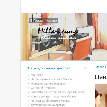
Город:
Москва
Главная
Все услуги салона красоты:
Цен
Маникюр
Наращивание ногтей в Москве
Женская парикмахерская
Солярий в Москве
Галокамера - соляная пещера в Москве
Криосауна криотерапия в Москве
Прокол ушей детям в Москве
Детская парикмахерская