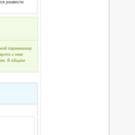
ся развести
ской парикмахер
долго с ним
нем. В общем