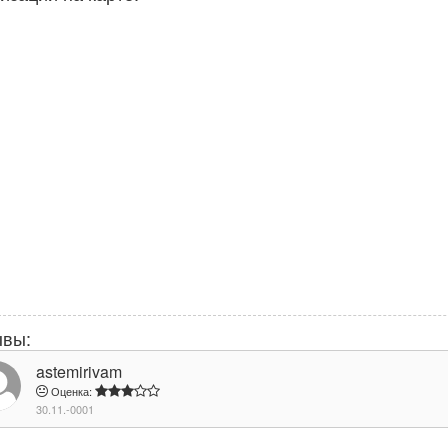
ывы:
astemirivam
Оценка:
30.11.-0001