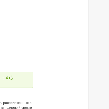
нг: 4
в, расположенных в
ется широкий спектр