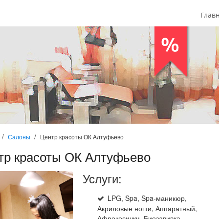
Глав
Салоны
Центр красоты ОК Алтуфьево
тр красоты ОК Алтуфьево
Услуги:
LPG, Spa, Spa-маникюр,
Акриловые ногти, Аппаратный,
Афрокосички, Биозавивка,