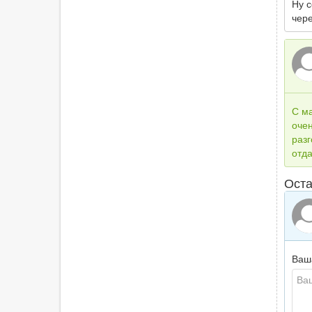
Ну 
чере
С м
очен
раз
отда
Оста
Ваш