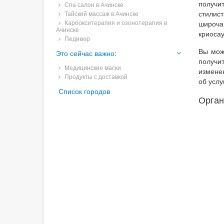
получи
Спа салон в Ачинске
стилис
Тайский массаж в Ачинске
Карбокситерапия и озонотерапия в
широча
Ачинске
криосау
Педикюр
Вы мож
Это сейчас важно:
получи
Медицинские маски
измене
Продукты с доставкой
об услу
Список городов
Орган