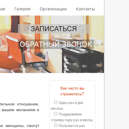
ная
Галерея
Организации
Контакты
Как часто вы
стрижетесь?
Один раз в два
тельное отношение,
месяца
к вашим желаниям и
Поддерживаю
стрижку пару раз в месяц
ько женщины, смогут
Получается раз