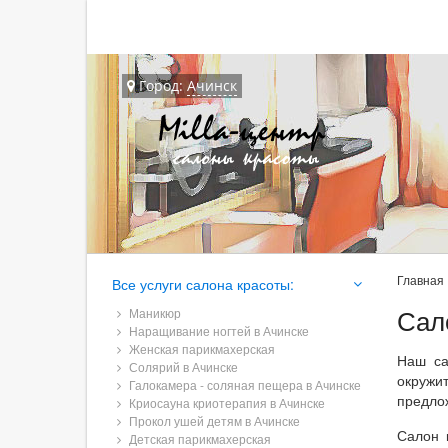
Город:
Ачинск
Главная
Все услуги салона красоты:
Сал
Маникюр
Наращивание ногтей в Ачинске
Женская парикмахерская
Наш са
Солярий в Ачинске
окружи
Галокамера - соляная пещера в Ачинске
предло
Криосауна криотерапия в Ачинске
Прокол ушей детям в Ачинске
Салон 
Детская парикмахерская