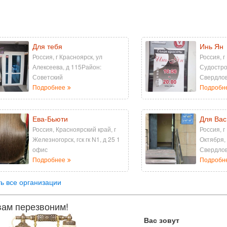
Для тебя
Инь Ян
Россия, г Красноярск, ул
Россия, г
Алексеева, д 115Район:
Судостро
Советский
Свердло
Подробнее
Подробн
Ева-Бьюти
Для Вас
Россия, Красноярский край, г
Россия, г
Железногорск, гск гк N1, д 25 1
Октября,
офис
Свердло
Подробнее
Подробн
ь все организации
ам перезвоним!
Вас зовут