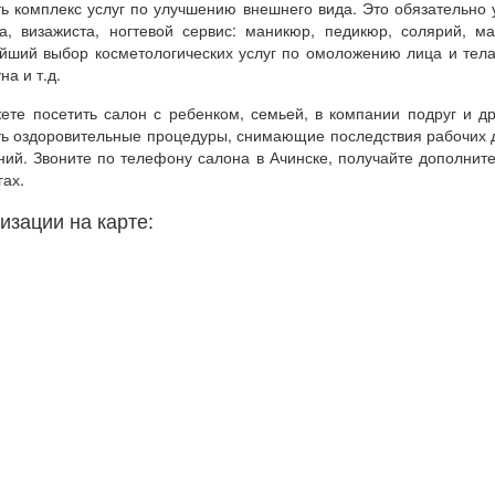
ть комплекс услуг по улучшению внешнего вида. Это обязательно 
та, визажиста, ногтевой сервис: маникюр, педикюр, солярий, м
йший выбор косметологических услуг по омоложению лица и тела
на и т.д.
ете посетить салон с ребенком, семьей, в компании подруг и др
ть оздоровительные процедуры, снимающие последствия рабочих 
ний. Звоните по телефону салона в Ачинске, получайте дополни
гах.
изации на карте: