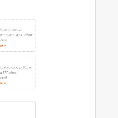
 Красноярск, ул
ительная, д 54Район:
вский
ее
 Красноярск, ул 60 лет
 д 87Район:
вский
ее