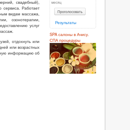
черний, свадебный),
месяц
о сервиса. Работает
Проголосовать
чным видам массажа,
ии, озонотерапии,
Результаты
едоставлению услуг
массаж.
SPA салоны в Ачису.
СПА процедуры
узей, отдохнуть или
дней или возрастных
льную информацию об