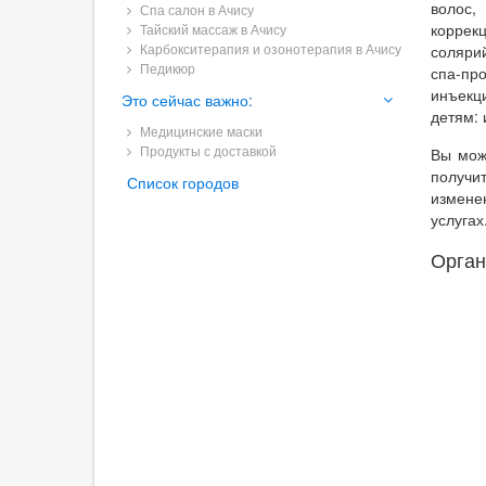
волос,
Спа салон в Ачису
коррек
Тайский массаж в Ачису
Карбокситерапия и озонотерапия в Ачису
соляри
Педикюр
спа-пр
инъекц
Это сейчас важно:
детям: 
Медицинские маски
Продукты с доставкой
Вы мож
получи
Список городов
измене
услугах
Орган