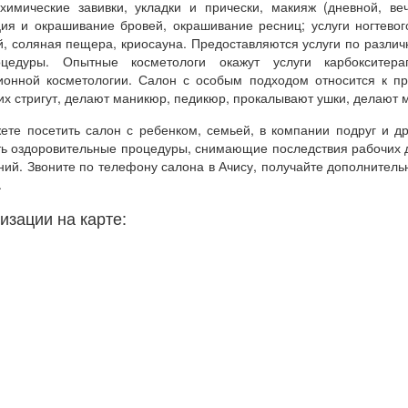
 химические завивки, укладки и прически, макияж (дневной, ве
ция и окрашивание бровей, окрашивание ресниц; услуги ногтевог
й, соляная пещера, криосауна. Предоставляются услуги по разли
оцедуры. Опытные косметологи окажут услуги карбокситерап
ионной косметологии. Салон с особым подходом относится к пр
их стригут, делают маникюр, педикюр, прокалывают ушки, делают 
ете посетить салон с ребенком, семьей, в компании подруг и др
ть оздоровительные процедуры, снимающие последствия рабочих 
ний. Звоните по телефону салона в Ачису, получайте дополните
.
изации на карте: