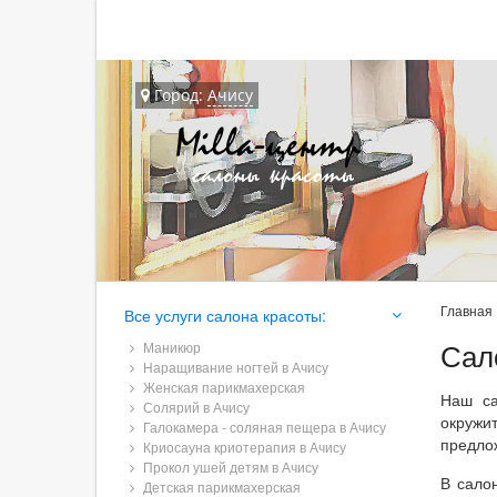
Город:
Ачису
Главная
Все услуги салона красоты:
Сал
Маникюр
Наращивание ногтей в Ачису
Женская парикмахерская
Наш са
Солярий в Ачису
окружи
Галокамера - соляная пещера в Ачису
предло
Криосауна криотерапия в Ачису
Прокол ушей детям в Ачису
В сало
Детская парикмахерская