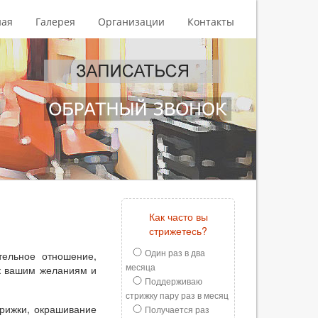
ная
Галерея
Организации
Контакты
Как часто вы
стрижетесь?
Один раз в два
тельное отношение,
месяца
к вашим желаниям и
Поддерживаю
стрижку пару раз в месяц
трижки, окрашивание
Получается раз