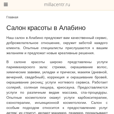
millacentr.ru
Главная
Салон красоты в Алабино
Наш салон в Алабино предложит вам качественный сервис,
доброжелательное отношение, окружит заботой каждого
клиента. Опытные специалисты прислушаются к вашим
желаниям и предложат новые креативные решения.
В салоне красоты широко представлены услуги
парикмахерского зала: стрижки, окрашивание волос,
химические завивки, укладки и прически, макияж (дневной,
вечерний, свадебный), коррекция и окрашивание бровей,
окрашивание ресниц; услуги ногтевого сервиса. Работает
солярий, соляная пещера, криосауна. Предоставляются
услуги по различным видам массажа, спа-процедуры.
Опытные косметологи окажут услуги карбокситерапии,
озонотерапии, инъекционной косметологии. Салон с
особым подходом относится к предоставлению услуг
детям: их стригут, делают маникюр, педикюр, прокалывают