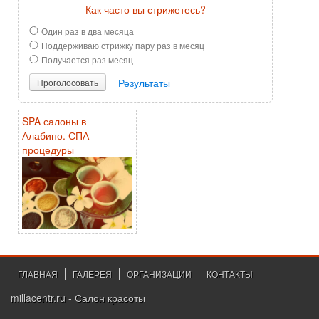
Как часто вы стрижетесь?
Один раз в два месяца
Поддерживаю стрижку пару раз в месяц
Получается раз месяц
Результаты
Проголосовать
SPA салоны в
Алабино. СПА
процедуры
ГЛАВНАЯ
ГАЛЕРЕЯ
ОРГАНИЗАЦИИ
КОНТАКТЫ
millacentr.ru - Салон красоты