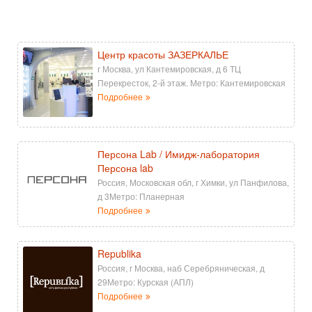
Центр красоты ЗАЗЕРКАЛЬЕ
г Москва, ул Кантемировская, д 6 ТЦ
Перекресток, 2-й этаж. Метро: Кантемировская
Подробнее
Персона Lab / Имидж-лаборатория
Персона lab
Россия, Московская обл, г Химки, ул Панфилова,
д 3Метро: Планерная
Подробнее
Republika
Россия, г Москва, наб Серебряническая, д
29Метро: Курская (АПЛ)
Подробнее