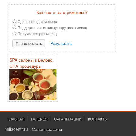
Как часто вы стрижетесь?
Один раз в два месяца
Поддерживаю стрижку пару раз в месяц
Получается раз месяц
Результаты
Проголосовать
SPA салоны в Белово.
СПА процедуры
ГЛАВНАЯ
ГАЛЕРЕЯ
ОРГАНИЗАЦИИ
КОНТАКТЫ
millacentr.ru - Салон красоты