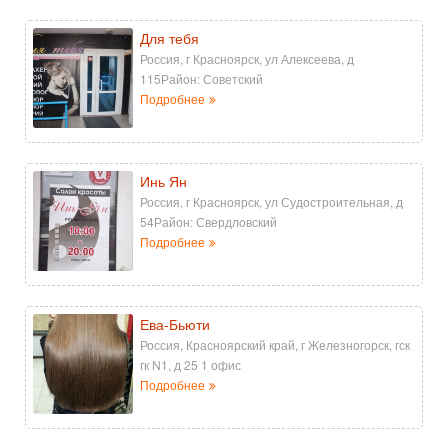
Для тебя
Россия, г Красноярск, ул Алексеева, д
115Район: Советский
Подробнее
Инь Ян
Россия, г Красноярск, ул Судостроительная, д
54Район: Свердловский
Подробнее
Ева-Бьюти
Россия, Красноярский край, г Железногорск, гск
гк N1, д 25 1 офис
Подробнее