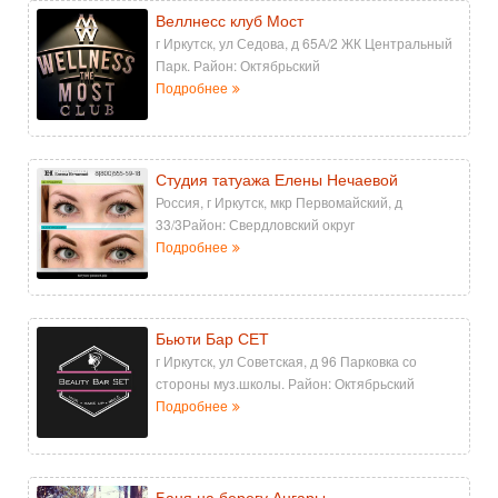
Веллнесс клуб Мост
г Иркутск, ул Седова, д 65А/2 ЖК Центральный
Парк. Район: Октябрьский
Подробнее
Студия татуажа Елены Нечаевой
Россия, г Иркутск, мкр Первомайский, д
33/3Район: Свердловский округ
Подробнее
Бьюти Бар СЕТ
г Иркутск, ул Советская, д 96 Парковка со
стороны муз.школы. Район: Октябрьский
Подробнее
Баня на берегу Ангары