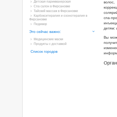
Детская парикмахерская
волос,
Спа салон в Фирсановке
коррек
Тайский массаж в Фирсановке
соляри
Карбокситерапия и озонотерапия в
спа-пр
Фирсановке
инъекц
Педикюр
детям: 
Это сейчас важно:
Вы мож
Медицинские маски
получи
Продукты с доставкой
измене
Список городов
информ
Орган