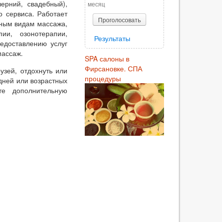
черний, свадебный),
месяц
о сервиса. Работает
Проголосовать
чным видам массажа,
ии, озонотерапии,
Результаты
едоставлению услуг
массаж.
SPA салоны в
Фирсановке. СПА
узей, отдохнуть или
процедуры
дней или возрастных
те дополнительную