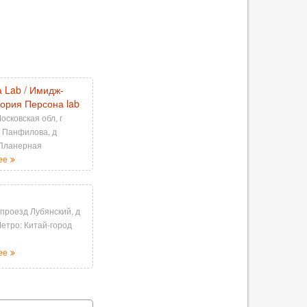
 Lab / Имидж-
ория Персона lab
осковская обл, г
л Панфилова, д
 Планерная
ее
 проезд Лубянский, д
Метро: Китай-город
ее