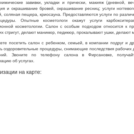
 химические завивки, укладки и прически, макияж (дневной, ве
ция и окрашивание бровей, окрашивание ресниц; услуги ногтевог
й, соляная пещера, криосауна. Предоставляются услуги по разли
оцедуры. Опытные косметологи окажут услуги карбокситерап
ионной косметологии. Салон с особым подходом относится к пр
их стригут, делают маникюр, педикюр, прокалывают ушки, делают 
ете посетить салон с ребенком, семьей, в компании подруг и др
ть оздоровительные процедуры, снимающие последствия рабочих 
ний. Звоните по телефону салона в Фирсановке, получай
ацию об услугах.
изации на карте: