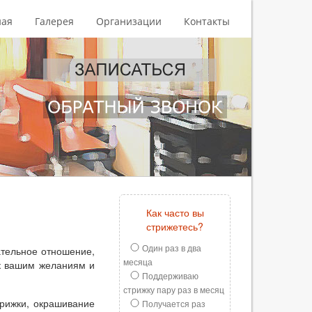
ная
Галерея
Организации
Контакты
Как часто вы
стрижетесь?
Один раз в два
ательное отношение,
месяца
к вашим желаниям и
Поддерживаю
стрижку пару раз в месяц
трижки, окрашивание
Получается раз