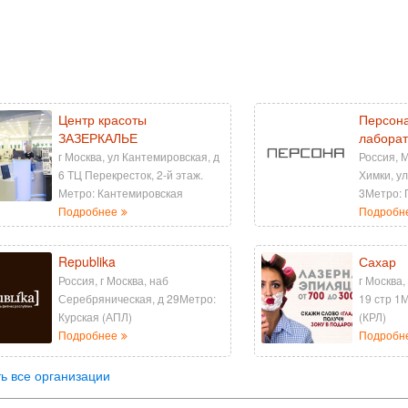
Центр красоты
Персона
ЗАЗЕРКАЛЬЕ
лаборат
г Москва, ул Кантемировская, д
Россия, М
6 ТЦ Перекресток, 2-й этаж.
Химки, у
Метро: Кантемировская
3Метро:
Подробнее
Подробн
Republika
Сахар
Россия, г Москва, наб
г Москва,
Серебряническая, д 29Метро:
19 стр 1
Курская (АПЛ)
(КРЛ)
Подробнее
Подробн
ь все организации