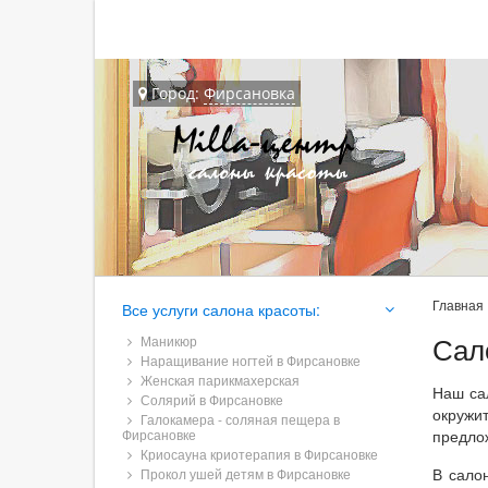
Город:
Фирсановка
Главная
Все услуги салона красоты:
Сал
Маникюр
Наращивание ногтей в Фирсановке
Женская парикмахерская
Наш са
Солярий в Фирсановке
окружи
Галокамера - соляная пещера в
Фирсановке
предло
Криосауна криотерапия в Фирсановке
В сало
Прокол ушей детям в Фирсановке