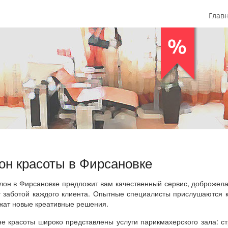
Глав
он красоты в Фирсановке
лон в Фирсановке предложит вам качественный сервис, доброжел
т заботой каждого клиента. Опытные специалисты прислушаются 
жат новые креативные решения.
не красоты широко представлены услуги парикмахерского зала: с