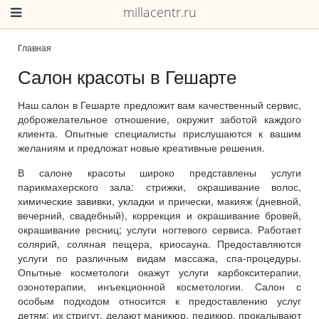
millacentr.ru
Главная
Салон красоты в Гешарте
Наш салон в Гешарте предложит вам качественный сервис,
доброжелательное отношение, окружит заботой каждого
клиента. Опытные специалисты прислушаются к вашим
желаниям и предложат новые креативные решения.
В салоне красоты широко представлены услуги
парикмахерского зала: стрижки, окрашивание волос,
химические завивки, укладки и прически, макияж (дневной,
вечерний, свадебный), коррекция и окрашивание бровей,
окрашивание ресниц; услуги ногтевого сервиса. Работает
солярий, соляная пещера, криосауна. Предоставляются
услуги по различным видам массажа, спа-процедуры.
Опытные косметологи окажут услуги карбокситерапии,
озонотерапии, инъекционной косметологии. Салон с
особым подходом относится к предоставлению услуг
детям: их стригут, делают маникюр, педикюр, прокалывают