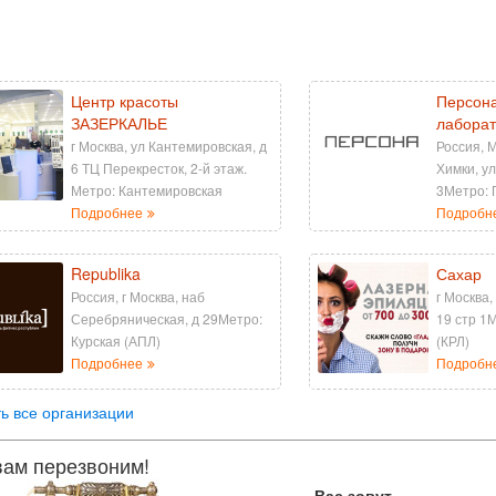
Центр красоты
Персона
ЗАЗЕРКАЛЬЕ
лаборат
г Москва, ул Кантемировская, д
Россия, М
6 ТЦ Перекресток, 2-й этаж.
Химки, у
Метро: Кантемировская
3Метро:
Подробнее
Подробн
Republika
Сахар
Россия, г Москва, наб
г Москва,
Серебряническая, д 29Метро:
19 стр 1
Курская (АПЛ)
(КРЛ)
Подробнее
Подробн
ь все организации
ам перезвоним!
Вас зовут