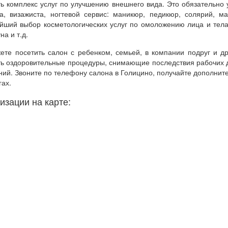
ть комплекс услуг по улучшению внешнего вида. Это обязательно 
та, визажиста, ногтевой сервис: маникюр, педикюр, солярий, м
йший выбор косметологических услуг по омоложению лица и тела
на и т.д.
ете посетить салон с ребенком, семьей, в компании подруг и др
ть оздоровительные процедуры, снимающие последствия рабочих 
ний. Звоните по телефону салона в Голицино, получайте дополн
гах.
изации на карте: