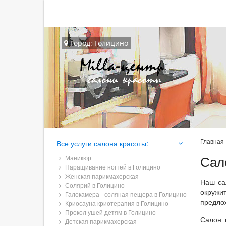
Город:
Голицино
Главная
Все услуги салона красоты:
Сал
Маникюр
Наращивание ногтей в Голицино
Женская парикмахерская
Наш са
Солярий в Голицино
окружи
Галокамера - соляная пещера в Голицино
предло
Криосауна криотерапия в Голицино
Прокол ушей детям в Голицино
Салон 
Детская парикмахерская