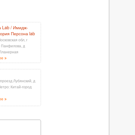
 Lab / Имидж-
ория Персона lab
осковская обл, г
л Панфилова, д
 Планерная
ее
 проезд Лубянский, д
Метро: Китай-город
ее