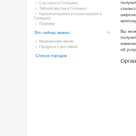
получи
Спа салон в Голицино
стилис
Тайский массаж в Голицино
Карбокситерапия и озонотерапия в
широча
Голицино
криосау
Педикюр
Вы мож
Это сейчас важно:
получи
Медицинские маски
измене
Продукты с доставкой
об услу
Список городов
Орган