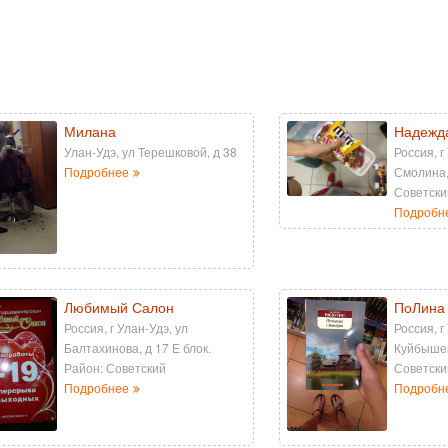
Милана
Надежд
Улан-Удэ, ул Терешковой, д 38
Россия, г
Подробнее
Смолина,
Советски
Подробн
Любимый Салон
ПоЛина
Россия, г Улан-Удэ, ул
Россия, г
Балтахинова, д 17 Е блок.
Куйбышев
Район: Советский
Советски
Подробнее
Подробн