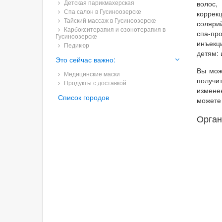
Детская парикмахерская
волос,
Спа салон в Гусиноозерске
коррек
Тайский массаж в Гусиноозерске
соляри
Карбокситерапия и озонотерапия в
спа-пр
Гусиноозерске
инъекц
Педикюр
детям: 
Это сейчас важно:
Вы мож
Медицинские маски
получи
Продукты с доставкой
измене
Список городов
можете
Орган