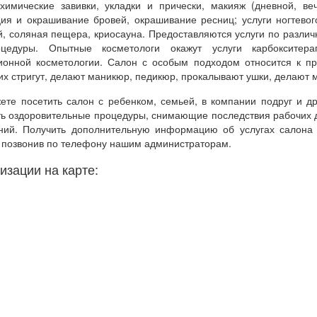
 химические завивки, укладки и прически, макияж (дневной, ве
ция и окрашивание бровей, окрашивание ресниц; услуги ногтевог
й, соляная пещера, криосауна. Предоставляются услуги по разли
оцедуры. Опытные косметологи окажут услуги карбокситерап
ионной косметологии. Салон с особым подходом относится к пр
их стригут, делают маникюр, педикюр, прокалывают ушки, делают 
ете посетить салон с ребенком, семьей, в компании подруг и др
ть оздоровительные процедуры, снимающие последствия рабочих 
ний. Получить дополнительную информацию об услугах салона 
 позвонив по телефону нашим администраторам.
изации на карте: