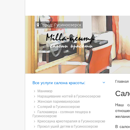
Город:
Гусиноозерск
Главная
Все услуги салона красоты:
Сал
Маникюр
Наращивание ногтей в Гусиноозерске
Женская парикмахерская
Наш са
Солярий в Гусиноозерске
отноше
Галокамера - соляная пещера в
Гусиноозерске
желани
Криосауна криотерапия в Гусиноозерске
В сало
Прокол ушей детям в Гусиноозерске