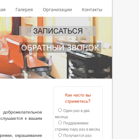
ная
Галерея
Организации
Контакты
Как часто вы
стрижетесь?
Один раз в два
 доброжелательное
месяца
ислушаются к вашим
Поддерживаю
стрижку пару раз в месяц
трижки, окрашивание
Получается раз