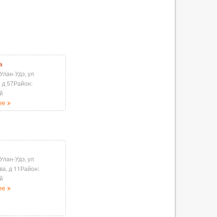
а
 Улан-Удэ, ул
 д 57Район:
й
ее
 Улан-Удэ, ул
а, д 11Район:
й
ее