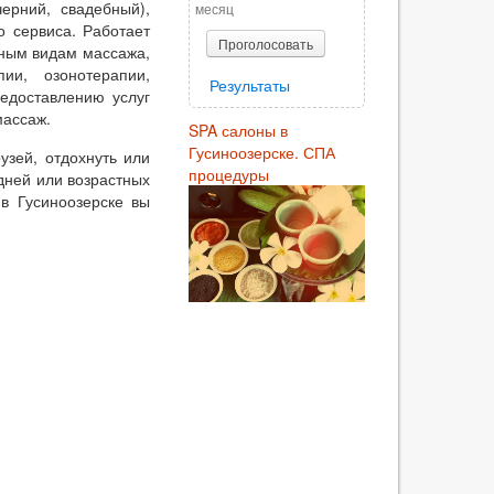
черний, свадебный),
месяц
о сервиса. Работает
Проголосовать
чным видам массажа,
ии, озонотерапии,
Результаты
едоставлению услуг
массаж.
SPA салоны в
Гусиноозерске. СПА
узей, отдохнуть или
процедуры
дней или возрастных
в Гусиноозерске вы