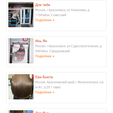
Для тебя
Россия, г Красноярск, ул Алексеева, д
115Район: Советский
Подробнее
Инь Ян
Россия, г Красноярск, ул Судостроительная, д
54Район: Свердловский
Подробнее
Ева-Бьюти
Россия, Красноярский край, г Железногорск, гск
гк N1, д 25 1 офис
Подробнее
Для Вас