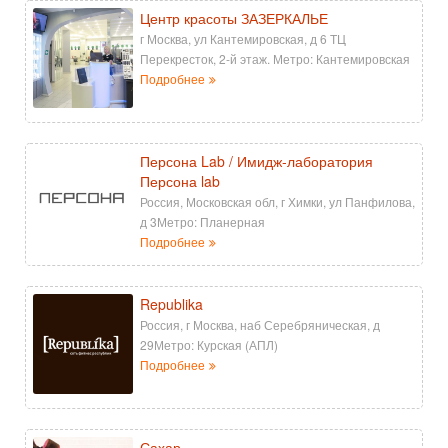
Центр красоты ЗАЗЕРКАЛЬЕ
г Москва, ул Кантемировская, д 6 ТЦ
Перекресток, 2-й этаж. Метро: Кантемировская
Подробнее
Персона Lab / Имидж-лаборатория
Персона lab
Россия, Московская обл, г Химки, ул Панфилова,
д 3Метро: Планерная
Подробнее
Republika
Россия, г Москва, наб Серебряническая, д
29Метро: Курская (АПЛ)
Подробнее
Сахар