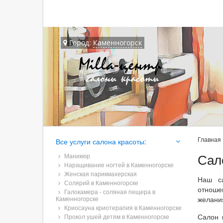
Город:
Каменногорск
Главная
Все услуги салона красоты:
Сал
Маникюр
Наращивание ногтей в Каменногорске
Женская парикмахерская
Наш са
Солярий в Каменногорске
отноше
Галокамера - соляная пещера в
Каменногорске
желани
Криосауна криотерапия в Каменногорске
Салон 
Прокол ушей детям в Каменногорске