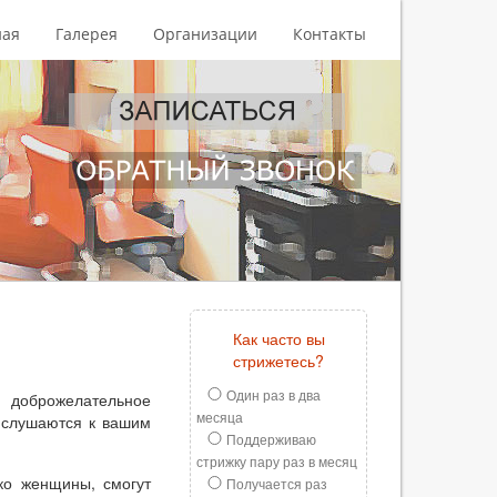
ная
Галерея
Организации
Контакты
Как часто вы
стрижетесь?
Один раз в два
 доброжелательное
месяца
ислушаются к вашим
Поддерживаю
стрижку пару раз в месяц
ько женщины, смогут
Получается раз