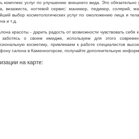
ть комплекс услуг по улучшению внешнего вида. Это обязательно 
та, визажиста, ногтевой сервис: маникюр, педикюр, солярий, м
йший выбор косметологических услуг по омоложению лица и тела
на и т.д.
лона красоты - дарить радость от возможности чувствовать себя 
заботясь о своем имидже, используем для этого современ
сиональную косметику, привлекаем к работе специалистов высок
ефону салона в Каменногорске, получайте дополнительную информ
изации на карте: