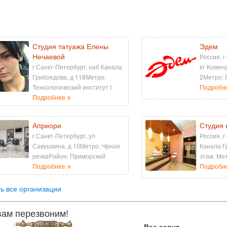
Студия татуажа Елены
Эдем
Нечаевой
Россия, г
г Санкт-Петербург, наб Канала
кт Коменд
Грибоедова, д 118Метро:
2Метро: 
Технологический институт I
Подробн
Подробнее
Априори
Студия 
г Санкт-Петербург, ул
Россия, г
Савушкина, д 10Метро: Чрная
Канала Г
речкаРайон: Приморский
этаж. Ме
Подробнее
Подробн
ь все организации
ам перезвоним!
Вас зовут