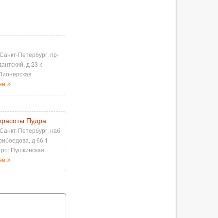
 Санкт-Петербург, пр-
антский, д 23 к
Пионерская
ее
красоты Пудра
 Санкт-Петербург, наб
рибоедова, д 66 1
тро: Пушкинская
ее