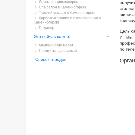
Детская парикмахерская
получи
Спа салон в Каменногорске
стилис
Тайский массаж в Каменногорске
широча
Карбокситерапия и озонотерапия в
криосау
Каменногорске
Педикюр
Цель са
Это сейчас важно:
И мы, 
профес
Медицинские маски
по тел
Продукты с доставкой
Список городов
Орган