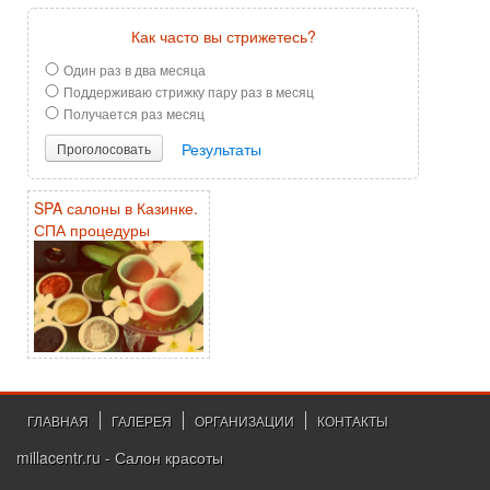
Как часто вы стрижетесь?
Один раз в два месяца
Поддерживаю стрижку пару раз в месяц
Получается раз месяц
Результаты
Проголосовать
SPA салоны в Казинке.
СПА процедуры
ГЛАВНАЯ
ГАЛЕРЕЯ
ОРГАНИЗАЦИИ
КОНТАКТЫ
millacentr.ru - Салон красоты