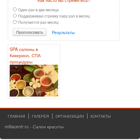
Как часто вы стрижетесь?
Один раз в два месяца
Поддерживаю стрижку пару раз в месяц
Получается раз месяц
Результаты
Проголосовать
SPA салоны в
Кикерино. СПА
процедуры
ГЛАВНАЯ
ГАЛЕРЕЯ
ОРГАНИЗАЦИИ
КОНТАКТЫ
millacentr.ru - Салон красоты