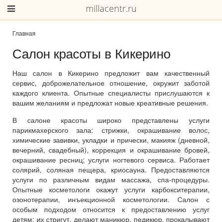
millacentr.ru
Главная
Салон красоты в Кикерино
Наш салон в Кикерино предложит вам качественный
сервис, доброжелательное отношение, окружит заботой
каждого клиента. Опытные специалисты прислушаются к
вашим желаниям и предложат новые креативные решения.
В салоне красоты широко представлены услуги
парикмахерского зала: стрижки, окрашивание волос,
химические завивки, укладки и прически, макияж (дневной,
вечерний, свадебный), коррекция и окрашивание бровей,
окрашивание ресниц; услуги ногтевого сервиса. Работает
солярий, соляная пещера, криосауна. Предоставляются
услуги по различным видам массажа, спа-процедуры.
Опытные косметологи окажут услуги карбокситерапии,
озонотерапии, инъекционной косметологии. Салон с
особым подходом относится к предоставлению услуг
детям: их стригут, делают маникюр, педикюр, прокалывают