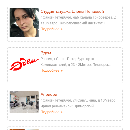
Студия татуажа Елены Нечаевой
г Санкт-Петербург, наб Канала Грибоедова, д
118Метро: Технологический институт I
Подробнее
Эдем
Россия, г Санкт-Петербург, пр-кт
Комендантский, д 23 к 2Метро: Пионерская
Подробнее
Априори
г Санкт-Петербург, ул Савушкина, д 10Метро:
Чрная речкаРайон: Приморский
Подробнее