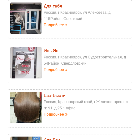
Для тебя
Россия, г Красноярск, ул Алексеева, д
115Район: Советский
Подробнее
Инь Ян
Россия, г Красноярск, ул Судостроительная, д
54Район: Свердловский
Подробнее
Ева-Бьюти
Россия, Красноярский край, г Железногорск, гск
гк N1, д 25 1 офис
Подробнее
Для Вас