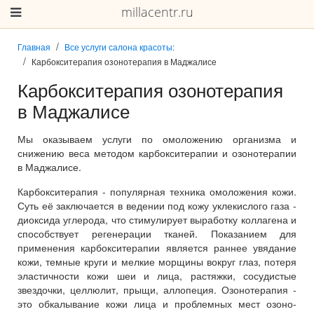
millacentr.ru
Главная
Все услуги салона красоты:
Карбокситерапия озонотерапия в Маджалисе
Карбокситерапия озонотерапия
в Маджалисе
Мы оказываем услуги по омоложению организма и
снижению веса методом карбокситерапии и озонотерапии
в Маджалисе.
Карбокситерапия - популярная техника омоложения кожи.
Суть её заключается в ведении под кожу уклекислого газа -
диоксида углерода, что стимулирует выработку коллагена и
способствует регенерации тканей. Показанием для
применения карбокситерапии является раннее увядание
кожи, темные круги и мелкие морщины вокруг глаз, потеря
эластичности кожи шеи и лица, растяжки, сосудистые
звездочки, целлюлит, прыщи, аллопеция. Озонотерапия -
это обкалывание кожи лица и проблемных мест озоно-