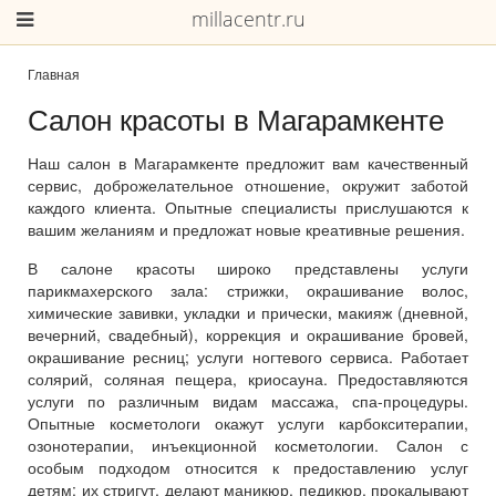
millacentr.ru
Главная
Салон красоты в Магарамкенте
Наш салон в Магарамкенте предложит вам качественный
сервис, доброжелательное отношение, окружит заботой
каждого клиента. Опытные специалисты прислушаются к
вашим желаниям и предложат новые креативные решения.
В салоне красоты широко представлены услуги
парикмахерского зала: стрижки, окрашивание волос,
химические завивки, укладки и прически, макияж (дневной,
вечерний, свадебный), коррекция и окрашивание бровей,
окрашивание ресниц; услуги ногтевого сервиса. Работает
солярий, соляная пещера, криосауна. Предоставляются
услуги по различным видам массажа, спа-процедуры.
Опытные косметологи окажут услуги карбокситерапии,
озонотерапии, инъекционной косметологии. Салон с
особым подходом относится к предоставлению услуг
детям: их стригут, делают маникюр, педикюр, прокалывают