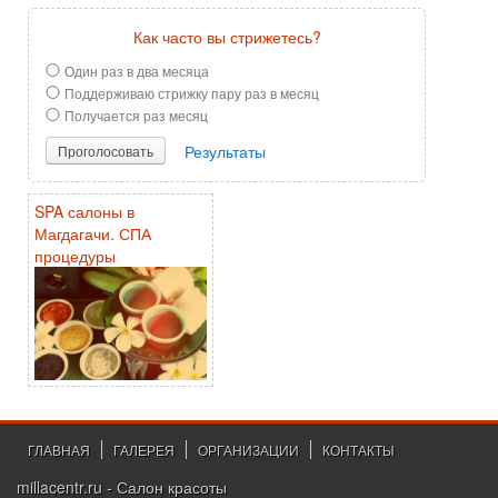
Как часто вы стрижетесь?
Один раз в два месяца
Поддерживаю стрижку пару раз в месяц
Получается раз месяц
Результаты
Проголосовать
SPA салоны в
Магдагачи. СПА
процедуры
ГЛАВНАЯ
ГАЛЕРЕЯ
ОРГАНИЗАЦИИ
КОНТАКТЫ
millacentr.ru - Салон красоты