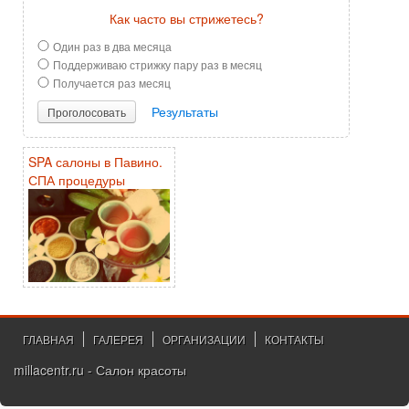
Как часто вы стрижетесь?
Один раз в два месяца
Поддерживаю стрижку пару раз в месяц
Получается раз месяц
Результаты
Проголосовать
SPA салоны в Павино.
СПА процедуры
ГЛАВНАЯ
ГАЛЕРЕЯ
ОРГАНИЗАЦИИ
КОНТАКТЫ
millacentr.ru - Салон красоты