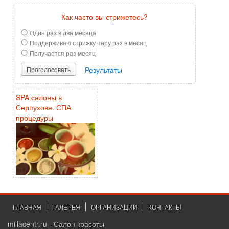
Как часто вы стрижетесь?
Один раз в два месяца
Поддерживаю стрижку пару раз в месяц
Получается раз месяц
Результаты
Проголосовать
SPA салоны в
Серпухове. СПА
процедуры
ГЛАВНАЯ
ГАЛЕРЕЯ
ОРГАНИЗАЦИИ
КОНТАКТЫ
millacentr.ru - Салон красоты