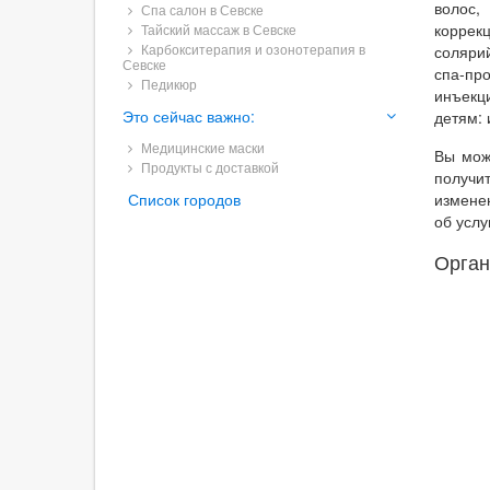
волос,
Спа салон в Севске
коррек
Тайский массаж в Севске
Карбокситерапия и озонотерапия в
соляри
Севске
спа-пр
Педикюр
инъекц
Это сейчас важно:
детям: 
Медицинские маски
Вы мож
Продукты с доставкой
получи
Список городов
измене
об услу
Орган