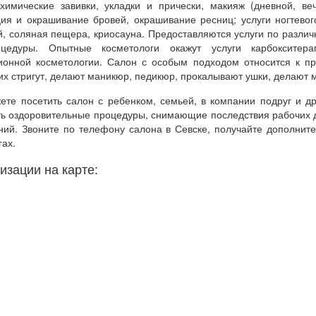
 химические завивки, укладки и прически, макияж (дневной, ве
ция и окрашивание бровей, окрашивание ресниц; услуги ногтевог
й, соляная пещера, криосауна. Предоставляются услуги по разли
оцедуры. Опытные косметологи окажут услуги карбокситерап
ионной косметологии. Салон с особым подходом относится к пр
их стригут, делают маникюр, педикюр, прокалывают ушки, делают 
ете посетить салон с ребенком, семьей, в компании подруг и др
ть оздоровительные процедуры, снимающие последствия рабочих 
ний. Звоните по телефону салона в Севске, получайте дополни
гах.
изации на карте: