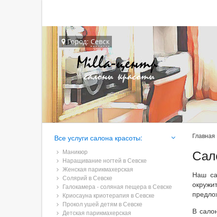
Город:
Севск
Главная
Все услуги салона красоты:
Сал
Маникюр
Наращивание ногтей в Севске
Женская парикмахерская
Наш са
Солярий в Севске
окружи
Галокамера - соляная пещера в Севске
предло
Криосауна криотерапия в Севске
Прокол ушей детям в Севске
В сало
Детская парикмахерская