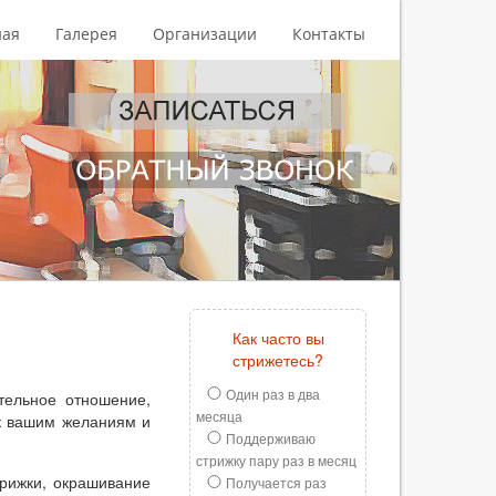
ная
Галерея
Организации
Контакты
Как часто вы
стрижетесь?
Один раз в два
тельное отношение,
месяца
к вашим желаниям и
Поддерживаю
стрижку пару раз в месяц
трижки, окрашивание
Получается раз