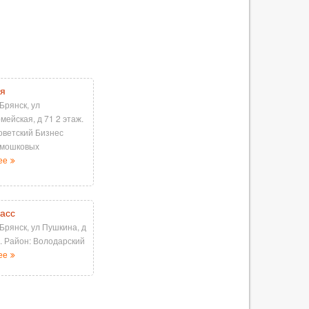
я
 Брянск, ул
мейская, д 71 2 этаж.
оветский Бизнес
имошковых
ее
асс
 Брянск, ул Пушкина, д
ж. Район: Володарский
ее