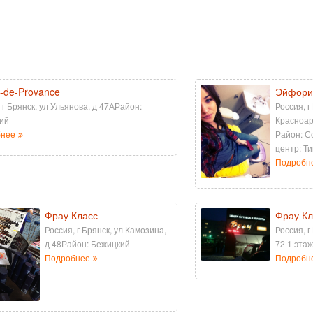
-de-Provance
Эйфори
 г Брянск, ул Ульянова, д 47АРайон:
Россия, г
ий
Красноар
бнее
Район: С
центр: Т
Подробн
Фрау Класс
Фрау Кл
Россия, г Брянск, ул Камозина,
Россия, г
д 48Район: Бежицкий
72 1 эта
Подробнее
Подробн