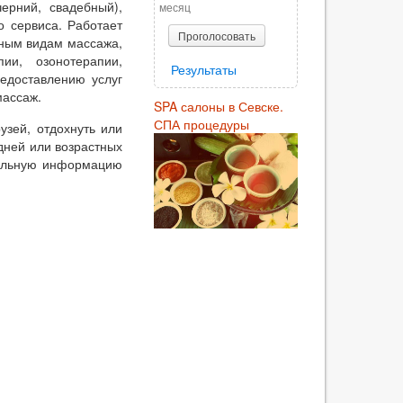
черний, свадебный),
месяц
о сервиса. Работает
Проголосовать
чным видам массажа,
ии, озонотерапии,
Результаты
едоставлению услуг
массаж.
SPA салоны в Севске.
СПА процедуры
узей, отдохнуть или
дней или возрастных
тельную информацию