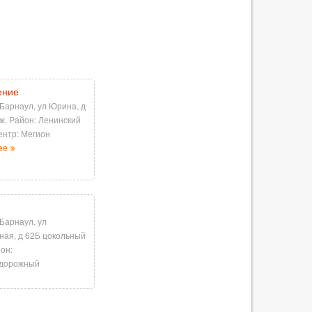
ение
 Барнаул, ул Юрина, д
аж. Район: Ленинский
ентр: Мегион
ее
 Барнаул, ул
ая, д 62Б цокольный
йон:
дорожный