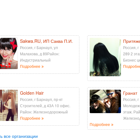
Sakwa.RU, ИП Саква П.И.
Притяж
Россия, г Барнаул, ул
Россия, г
Малахова, д 89Район:
289 2 эт
Индустриальный
Бизнес ц
Подробнее
Подробн
Golden Hair
Гранат
Россия, г Барнаул, пр-кт
Россия, г
Строителей, д 43А 10 офис.
Молодежн
Район: Железнодорожный
этаж. Ра
Подробнее
Железно
Подробнее
ь все организации