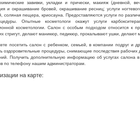
 химические завивки, укладки и прически, макияж (дневной, ве
ция и окрашивание бровей, окрашивание ресниц; услуги ногтевог
й, соляная пещера, криосауна. Предоставляются услуги по разли
оцедуры. Опытные косметологи окажут услуги карбокситерап
ионной косметологии. Салон с особым подходом относится к пр
их стригут, делают маникюр, педикюр, прокалывают ушки, делают 
ете посетить салон с ребенком, семьей, в компании подруг и др
ть оздоровительные процедуры, снимающие последствия рабочих 
ний. Получить дополнительную информацию об услугах салона в
ив по телефону нашим администраторам.
изации на карте: