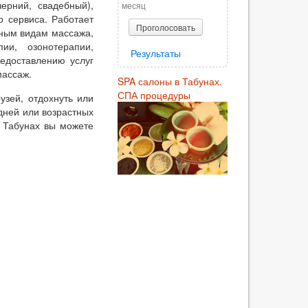
черний, свадебный),
месяц
о сервиса. Работает
Проголосовать
чным видам массажа,
ии, озонотерапии,
Результаты
едоставлению услуг
массаж.
SPA салоны в Табунах.
СПА процедуры
узей, отдохнуть или
дней или возрастных
 Табунах вы можете