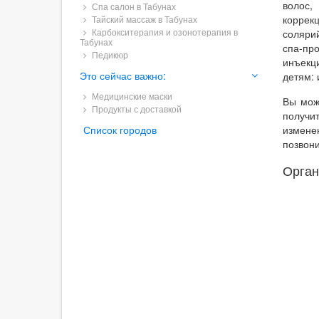
волос,
Спа салон в Табунах
коррек
Тайский массаж в Табунах
Карбокситерапия и озонотерапия в
соляри
Табунах
спа-пр
Педикюр
инъекц
Это сейчас важно:
детям: 
Медицинские маски
Вы мож
Продукты с доставкой
получи
Список городов
измене
позвон
Орган