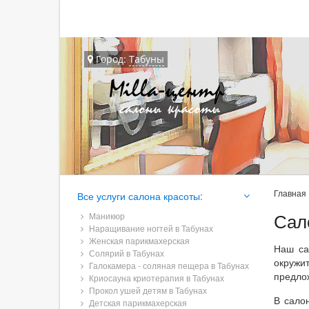
Город:
Табуны
Главная
Все услуги салона красоты:
Сал
Маникюр
Наращивание ногтей в Табунах
Женская парикмахерская
Наш са
Солярий в Табунах
окружи
Галокамера - соляная пещера в Табунах
предло
Криосауна криотерапия в Табунах
Прокол ушей детям в Табунах
В сало
Детская парикмахерская