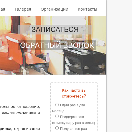
ная
Галерея
Организации
Контакты
Как часто вы
стрижетесь?
Один раз в два
тельное отношение,
месяца
к вашим желаниям и
Поддерживаю
стрижку пару раз в месяц
трижки, окрашивание
Получается раз