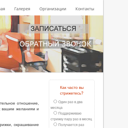
ная
Галерея
Организации
Контакты
Как часто вы
стрижетесь?
Один раз в два
тельное отношение,
месяца
к вашим желаниям и
Поддерживаю
стрижку пару раз в месяц
трижки, окрашивание
Получается раз