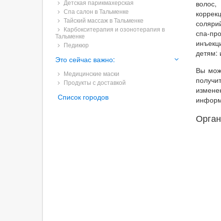
Детская парикмахерская
волос,
Спа салон в Тальменке
коррек
Тайский массаж в Тальменке
соляри
Карбокситерапия и озонотерапия в
спа-пр
Тальменке
инъекц
Педикюр
детям: 
Это сейчас важно:
Вы мож
Медицинские маски
получи
Продукты с доставкой
измене
Список городов
информ
Орган