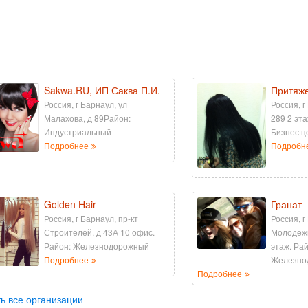
Sakwa.RU, ИП Саква П.И.
Притяж
Россия, г Барнаул, ул
Россия, г
Малахова, д 89Район:
289 2 эт
Индустриальный
Бизнес ц
Подробнее
Подробн
Golden Hair
Гранат
Россия, г Барнаул, пр-кт
Россия, г
Строителей, д 43А 10 офис.
Молодежн
Район: Железнодорожный
этаж. Ра
Подробнее
Железно
Подробнее
ь все организации