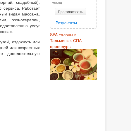
черний, свадебный),
месяц
о сервиса. Работает
Проголосовать
чным видам массажа,
ии, озонотерапии,
Результаты
едоставлению услуг
массаж.
SPA салоны в
Тальменке. СПА
узей, отдохнуть или
процедуры
дней или возрастных
те дополнительную