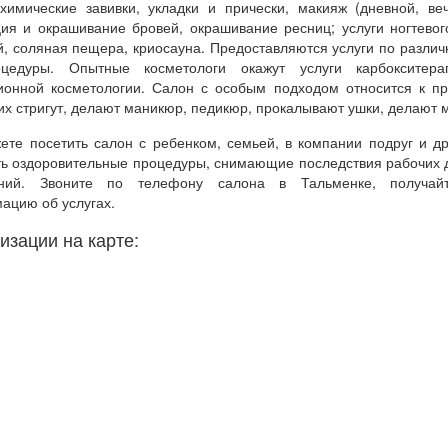
 химические завивки, укладки и прически, макияж (дневной, ве
ция и окрашивание бровей, окрашивание ресниц; услуги ногтевог
й, соляная пещера, криосауна. Предоставляются услуги по разли
оцедуры. Опытные косметологи окажут услуги карбокситерап
ионной косметологии. Салон с особым подходом относится к пр
их стригут, делают маникюр, педикюр, прокалывают ушки, делают 
ете посетить салон с ребенком, семьей, в компании подруг и др
ть оздоровительные процедуры, снимающие последствия рабочих 
ний. Звоните по телефону салона в Тальменке, получай
ацию об услугах.
изации на карте: