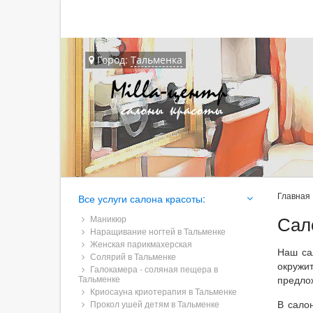
Город:
Тальменка
Главная
Все услуги салона красоты:
Сал
Маникюр
Наращивание ногтей в Тальменке
Женская парикмахерская
Наш са
Солярий в Тальменке
окружи
Галокамера - соляная пещера в
Тальменке
предло
Криосауна криотерапия в Тальменке
В сало
Прокол ушей детям в Тальменке