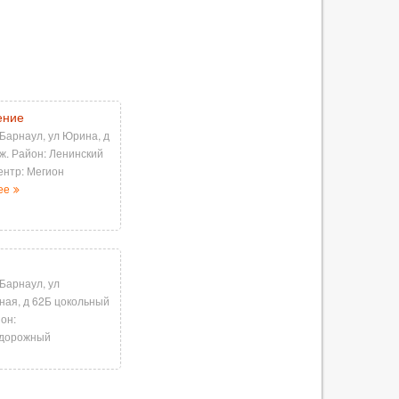
ение
 Барнаул, ул Юрина, д
аж. Район: Ленинский
ентр: Мегион
ее
 Барнаул, ул
ая, д 62Б цокольный
йон:
дорожный