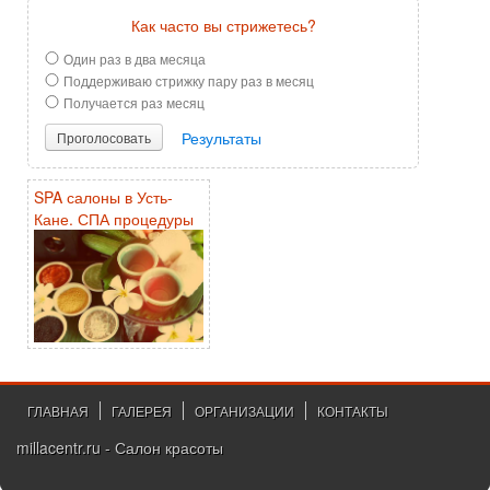
Как часто вы стрижетесь?
Один раз в два месяца
Поддерживаю стрижку пару раз в месяц
Получается раз месяц
Результаты
Проголосовать
SPA салоны в Усть-
Кане. СПА процедуры
ГЛАВНАЯ
ГАЛЕРЕЯ
ОРГАНИЗАЦИИ
КОНТАКТЫ
millacentr.ru - Салон красоты