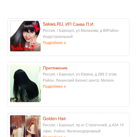
Sakwa.RU, ИП Саква П.И.
Россия, г Барнаул, ул Малахова, д 89Район:
Индустриальный
Подробнее
Притяжение
Россия, г Барнаул, ул Юрина, д 289 2 этаж.
Район: Ленинский Бизнес центр: Мегион
Подробнее
Golden Hair
Россия, г Барнаул, пр-кт Строителей, д 43А 10
офис. Район: Железнодорожный
Подробнее