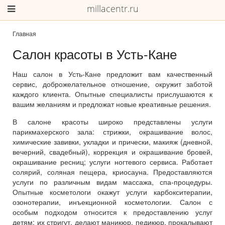
millacentr.ru
Главная
Салон красоты в Усть-Кане
Наш салон в Усть-Кане предложит вам качественный
сервис, доброжелательное отношение, окружит заботой
каждого клиента. Опытные специалисты прислушаются к
вашим желаниям и предложат новые креативные решения.
В салоне красоты широко представлены услуги
парикмахерского зала: стрижки, окрашивание волос,
химические завивки, укладки и прически, макияж (дневной,
вечерний, свадебный), коррекция и окрашивание бровей,
окрашивание ресниц; услуги ногтевого сервиса. Работает
солярий, соляная пещера, криосауна. Предоставляются
услуги по различным видам массажа, спа-процедуры.
Опытные косметологи окажут услуги карбокситерапии,
озонотерапии, инъекционной косметологии. Салон с
особым подходом относится к предоставлению услуг
детям: их стригут, делают маникюр, педикюр, прокалывают