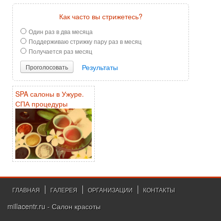
Как часто вы стрижетесь?
Один раз в два месяца
Поддерживаю стрижку пару раз в месяц
Получается раз месяц
Результаты
Проголосовать
SPA салоны в Ужуре.
СПА процедуры
ГЛАВНАЯ
ГАЛЕРЕЯ
ОРГАНИЗАЦИИ
КОНТАКТЫ
millacentr.ru - Салон красоты