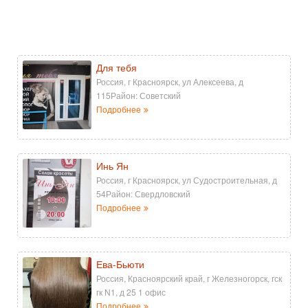
Для тебя
Россия, г Красноярск, ул Алексеева, д
115Район: Советский
Подробнее
Инь Ян
Россия, г Красноярск, ул Судостроительная, д
54Район: Свердловский
Подробнее
Ева-Бьюти
Россия, Красноярский край, г Железногорск, гск
гк N1, д 25 1 офис
Подробнее