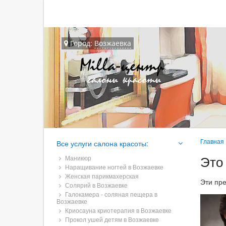
Город:
Возжаевка
Главная
Все услуги салона красоты:
Это
Маникюр
Наращивание ногтей в Возжаевке
Женская парикмахерская
Эти пр
Солярий в Возжаевке
Галокамера - соляная пещера в
Возжаевке
Криосауна криотерапия в Возжаевке
Прокол ушей детям в Возжаевке