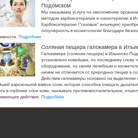
Подомском
Мы оказываем услуги по омоложению организ
методом карбокситерапии и озонотерапии в И
Карбокситерапия ("газовые" инъекции) приоб
популярность в косметологии благодаря безоп
ивности.
Подробнее
Соляная пещера галокамера в Ильи
Галокамера (соляная пещера) в Ильинско-Под
установлено новейшее, по последнему слову т
оборудование, по своим лечебным и косметол
ничем не отличается от природных пещер в со
Действие галокамеры основано на выделении 
шей аэрозольной взвеси соли, которая способна очищать дыхател
ть в глубокие слои кожи, оказывать противовоспалительное, отш
ивающее действие.
Подробнее