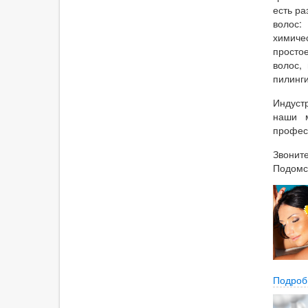
есть р
волос:
химиче
просто
волос,
пилинги
Индуст
наши м
профес
Звонит
Подомс
Подроб