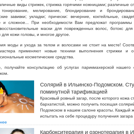
азличные виды стрижек, стрижка горячими ножницами; различные 
 тонирование, мелирование, блондирование и брондировани
ские завивки; укладки; прически: вечерние, коктейльные, свад
е и сложное... При необходимости Вам предложат программы
 восстановительные маски для поврежденных волос, ботокс дл
 для кожи головы, и многое другое.
рия моды и ухода за телом и волосами не стоит на месте! Соотв
астера применяют новые техники выполнения стрижки и о
сиональные косметические средства.
е, получайте консультацию об услугах парикмахерской нашего 
ком.
Солярий в Ильинско-Подомском. Сту
поминутной тарификацией
Красивый ровный загар, после которого кожа с
бархатистой, можно получить посещая солярий
Подомском в нашем салоне красоты. Каждый
испытать на себе процедуру получения загара 
нее
Карбокситерапия и озонотерапия в И