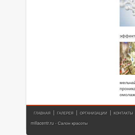
эффект
мельчай
проника
омолаж
ГЛАВНАЯ
ГАЛЕРЕЯ
ОРГАНИЗАЦИИ
КОНТАКТЫ
millacentr.ru - Салон красоты