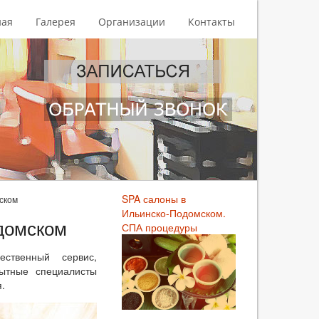
ная
Галерея
Организации
Контакты
SPA салоны в
ском
Ильинско-Подомском.
домском
СПА процедуры
ственный сервис,
пытные специалисты
.