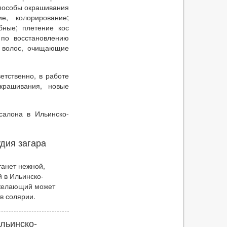
способы окрашивания
е, колорирование;
ебные; плетение кос
 по восстановлению
я волос, очищающие
етственно, в работе
крашивания, новые
салона в Ильинско-
дия загара
танет нежной,
 в Ильинско-
 желающий может
в солярии.
льинско-