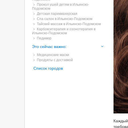
Прокол ушей детям в Ильинско-
Подомском
Детская парикмахерская
Спа салон в Ильинско-Подомском
Тайский массаж в Ильинско-Подомском
Карбокситерапия и озонотерапия в
Ильинско-Подомском
Педикюр
Это сейчас важно:
Медицинские маски
Продукты с доставкой
Список городов
Каждый
требов