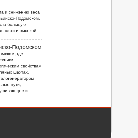
ма и снижению веса
льинско-Подомском.
рела большую
асности и высокой
нско-Подомском
омском, где
ехники,
огическим свойствам
ляных шахтах.
галогенератором
ьные пути,
елушивающее и