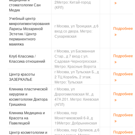
2Метро: Китай-город
стоматологии Сан
(КРЛ)
Медик
Учебный центр
микропигментирования
г Москва, ул Троицкая, д 6
Подробнее
Ларисы Мозариной
вход со двора. Метро:
Эстетик / Центр
Сухаревская
перманентного
макияжа
г Москва, ул Басманная
Подробнее
Клуб Классика /
Стар., д 7 вход с ул.
Классика отношений
Садовая-Черногрязская .
Метро: Красные Ворота
г Москва, ул Тульская Б., д
Подробнее
Центр красоты
2 ТЦ Корабль, 2 этаж.
ЗАЗЕРКАЛЬЕ
Метро: Тульская
Клиника пластической
г Москва, ул
Подробнее
хирургии и
Дорогомиловская М., д
косметологии Доктора
47А 201. Метро: Киевская
Гришкяна
(АПЛ)
Клиника Медицина и
г Москва, пер
Подробнее
Красота на
Монетчиковский 6-й, д
Павелецкой
19Метро: Добрынинская
г Москва, пер Орликов, д 6
Подробнее
Центр косметологии и
вход с торца. Метро: