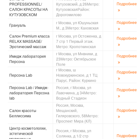
Подробнее
PROFESSIONNEL/
Кутузовский, д 26Метро:
САЛОН КРАСОТЫ НА
КутузовскаяРайон:
КУТУЗОВСКОМ
Дорогомилово
Подробнее
г Москва, ул Юшуньская
Грануаль
М., д 3Метро: Каховская
Салон Premium класса
г Москва, ул Остоженка, д
Подробнее
RELAX MASSAGE/
7 стр 1 Первый этаж.
Эротический массаж
Метро: Кропоткинская
г Москва, ул Мнвники, д
Подробнее
Имидж лаборатория
23Метро: Октябрьское
Персона
Поле
г Москва, ш
Подробнее
Персона Lab
Новокуркинское, д 1 ТЦ
Парус. Район: Куркино
Персона Lab / Имидж-
Россия, г Москва, ул
Подробнее
лаборатория Персона
Лавочкина, д 34Метро:
lab
Водный Стадион
Россия, Москва,
Подробнее
Салон красоты
Мещанский,
Беллиссима
Гиляровского, 58Метро:
Проспект Мира (КЛ)
Центр косметологии,
Россия, г Москва, ул
эстетической
Подробнее
Солянка, д 1/2 стр
медицины и