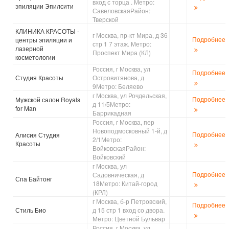
вход с торца . Метро:
эпиляции Эпилсити
СавеловскаяРайон:
Тверской
КЛИНИКА КРАСОТЫ -
г Москва, пр-кт Мира, д 36
Подробнее
центры эпиляции и
стр 1 7 этаж. Метро:
лазерной
Проспект Мира (КЛ)
косметологии
Россия, г Москва, ул
Подробнее
Студия Красоты
Островитянова, д
9Метро: Беляево
г Москва, ул Рочдельская,
Подробнее
Мужской салон Royals
д 11/5Метро:
for Man
Баррикадная
Россия, г Москва, пер
Новоподмосковный 1-й, д
Подробнее
Алисия Студия
2/1Метро:
Красоты
ВойковскаяРайон:
Войковский
г Москва, ул
Подробнее
Садовническая, д
Спа Байтонг
18Метро: Китай-город
(КРЛ)
г Москва, б-р Петровский,
Подробнее
Стиль Био
д 15 стр 1 вход со двора.
Метро: Цветной Бульвар
Россия, г Москва, ул