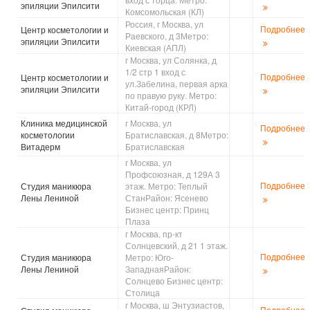
эпиляции Эпилсити
Комсомольская (КЛ)
Россия, г Москва, ул
Подробнее
Центр косметологии и
Раевского, д 3Метро:
эпиляции Эпилсити
Киевская (АПЛ)
г Москва, ул Солянка, д
1/2 стр 1 вход с
Подробнее
Центр косметологии и
ул.Забелина, первая арка
эпиляции Эпилсити
по правую руку. Метро:
Китай-город (КРЛ)
Клиника медицинской
г Москва, ул
Подробнее
косметологии
Братиславская, д 8Метро:
Витадерм
Братиславская
г Москва, ул
Профсоюзная, д 129А 3
Подробнее
Студия маникюра
этаж. Метро: Теплый
Лены Лениной
СтанРайон: Ясенево
Бизнес центр: Принц
Плаза
г Москва, пр-кт
Солнцевский, д 21 1 этаж.
Подробнее
Студия маникюра
Метро: Юго-
Лены Лениной
ЗападнаяРайон:
Солнцево Бизнес центр:
Столица
г Москва, ш Энтузиастов,
Подробнее