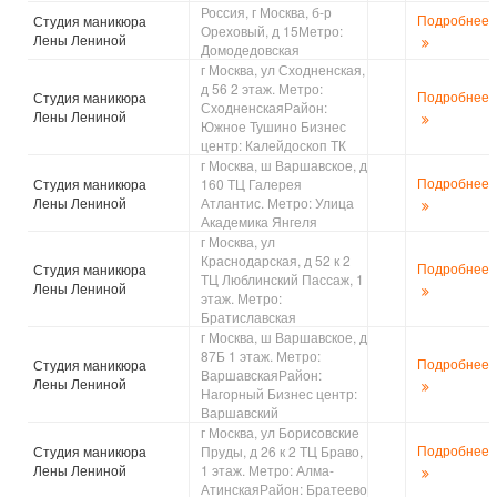
Россия, г Москва, б-р
Подробнее
Студия маникюра
Ореховый, д 15Метро:
Лены Лениной
Домодедовская
г Москва, ул Сходненская,
д 56 2 этаж. Метро:
Подробнее
Студия маникюра
СходненскаяРайон:
Лены Лениной
Южное Тушино Бизнес
центр: Калейдоскоп ТК
г Москва, ш Варшавское, д
Подробнее
Студия маникюра
160 ТЦ Галерея
Лены Лениной
Атлантис. Метро: Улица
Академика Янгеля
г Москва, ул
Краснодарская, д 52 к 2
Подробнее
Студия маникюра
ТЦ Люблинский Пассаж, 1
Лены Лениной
этаж. Метро:
Братиславская
г Москва, ш Варшавское, д
87Б 1 этаж. Метро:
Подробнее
Студия маникюра
ВаршавскаяРайон:
Лены Лениной
Нагорный Бизнес центр:
Варшавский
г Москва, ул Борисовские
Подробнее
Студия маникюра
Пруды, д 26 к 2 ТЦ Браво,
Лены Лениной
1 этаж. Метро: Алма-
АтинскаяРайон: Братеево