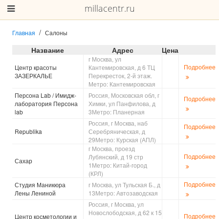
millacentr.ru
Главная
Салоны
Название
Адрес
Цена
г Москва, ул
Подробнее
Центр красоты
Кантемировская, д 6 ТЦ
ЗАЗЕРКАЛЬЕ
Перекресток, 2-й этаж.
Метро: Кантемировская
Персона Lab / Имидж-
Россия, Московская обл, г
Подробнее
лаборатория Персона
Химки, ул Панфилова, д
lab
3Метро: Планерная
Россия, г Москва, наб
Подробнее
Republika
Серебряническая, д
29Метро: Курская (АПЛ)
г Москва, проезд
Подробнее
Лубянский, д 19 стр
Сахар
1Метро: Китай-город
(КРЛ)
Подробнее
Студия Маникюра
г Москва, ул Тульская Б., д
Лены Лениной
13Метро: Автозаводская
Россия, г Москва, ул
Новослободская, д 62 к 15
Подробнее
Центр косметологии и