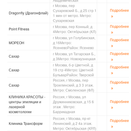
Академическая
г Москва, пер
Подробнее
Сухаревский Б., д 25 стр 1
Dragonfly (Драгонфлай)
1 мин от метро. Метро:
Сухаревская
Подробнее
г Москва, пер Конный, д
Point Fitness
4Метро: Октябрьская (КЛ)
г Москва, ул Голубинская,
Подробнее
МОРЕОН
д 16Метро:
ЯсеневоРайон: Ясенево
Подробнее
г Москва, ул Татарская Б.,
Сахар
д 3Метро: Новокузнецкая
г Москва, б-р Цветной, д
Подробнее
Сахар
19 стр 4Метро: Цветной
БульварРайон: Тверской
Россия, г Москва, пер
Подробнее
Сахар
Троилинский, д 3 3 этаж.
Метро: Смоленская (ФЛ)
КЛИНИКА КРАСОТЫ -
Россия, г Москва, ул
Подробнее
центры эпиляции и
Дружинниковская, д 15 6
лазерной
этаж . Метро:
косметологии
Баррикадная
Россия, г Москва, пр-кт
Подробнее
Клиника Трансформ
Ленинский, д 2 4а этаж.
Метро: Октябрьская (КРЛ)