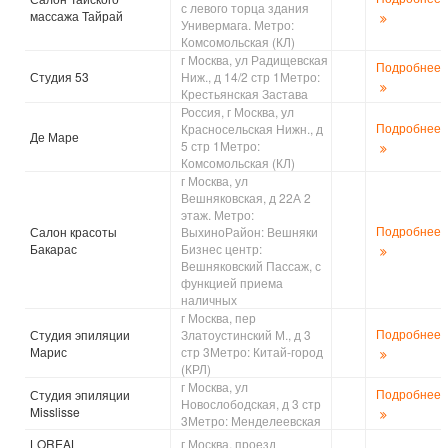
с левого торца здания
массажа Тайрай
Универмага. Метро:
Комсомольская (КЛ)
г Москва, ул Радищевская
Подробнее
Студия 53
Ниж., д 14/2 стр 1Метро:
Крестьянская Застава
Россия, г Москва, ул
Подробнее
Красносельская Нижн., д
Де Маре
5 стр 1Метро:
Комсомольская (КЛ)
г Москва, ул
Вешняковская, д 22А 2
этаж. Метро:
Подробнее
Салон красоты
ВыхиноРайон: Вешняки
Бакарас
Бизнес центр:
Вешняковский Пассаж, с
функцией приема
наличных
г Москва, пер
Подробнее
Студия эпиляции
Златоустинский М., д 3
Марис
стр 3Метро: Китай-город
(КРЛ)
г Москва, ул
Подробнее
Студия эпиляции
Новослободская, д 3 стр
Misslisse
3Метро: Менделеевская
LOREAL
г Москва, проезд