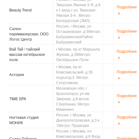
Тверская-Ямская 3-Я, д 6
Подробнее
Beauty Trend
к 1 вход с ул. Тверская-
Ямская 3-я . Метро:
Белорусская (ЗМЛ)
Россия, г Москва, ул
Салон-
Подробнее
Осташковская, д 5Метро:
парикмахерская, ООО
БабушкинскаяРайон:
Лотос Центр
Бабушкинский
Вай Тай / тайский
г Москва, пр-кт Маршала
Подробнее
массаж октябрьское
Жукова, д 28Метро:
поле
Октябрьское Поле
г Москва, пр-кт
Подробнее
Комсомольский, д 35
Астория
подъезд 2. Метро:
Спортивная
Московская обл, г
Красногорск, ул им
Подробнее
TIME SPA
Зверева, д 8 возле
Сбербанка. Метро:
Мякинино
Россия, г Москва, ул
Подробнее
Ногтевая студия
Днепропетровская, д 3 к
МОНИК
1Метро: Пражская
Россия, г Москва, пл
Комсомольская, д 6 Вход
Подробнее
Салон Тайского