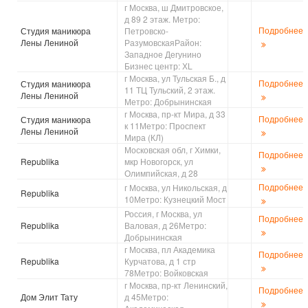
г Москва, ш Дмитровское,
д 89 2 этаж. Метро:
Подробнее
Студия маникюра
Петровско-
Лены Лениной
РазумовскаяРайон:
Западное Дегунино
Бизнес центр: ХL
г Москва, ул Тульская Б., д
Подробнее
Студия маникюра
11 ТЦ Тульский, 2 этаж.
Лены Лениной
Метро: Добрынинская
г Москва, пр-кт Мира, д 33
Подробнее
Студия маникюра
к 11Метро: Проспект
Лены Лениной
Мира (КЛ)
Московская обл, г Химки,
Подробнее
Republika
мкр Новогорск, ул
Олимпийская, д 28
Подробнее
г Москва, ул Никольская, д
Republika
10Метро: Кузнецкий Мост
Россия, г Москва, ул
Подробнее
Republika
Валовая, д 26Метро:
Добрынинская
г Москва, пл Академика
Подробнее
Republika
Курчатова, д 1 стр
78Метро: Войковская
г Москва, пр-кт Ленинский,
Подробнее
Дом Элит Тату
д 45Метро: