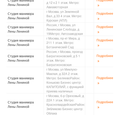
Студия маникюра
д 12 к 2 1 этаж. Метро:
Лены Лениной
Авиамоторная
г Москва, ул Земляной
Подробнее
Студия маникюра
Вал, д 33 4 этаж. Метро:
Лены Лениной
Курская (АПЛ)
Россия, г Москва, ул
Подробнее
Студия маникюра
Ленинская Слобода, д
Лены Лениной
19Метро: Автозаводская
г Москва, пр-кт Мира, д
Подробнее
Студия маникюра
211 1 этаж. Метро:
Лены Лениной
Ботанический Сад
Россия, г Москва, проезд
Подробнее
Студия маникюра
Багратионовский, д 5 1
Лены Лениной
этаж. Метро:
Багратионовская
г Москва, ул Миклухо-
Маклая, д 32А 2 этаж.
Подробнее
Студия маникюра
Метро: БеляевоРайон:
Лены Лениной
Коньково Бизнес центр:
КАПИТОЛИЙ, с функцией
приема наличных
г Москва, б-р Ореховый, д
22А 1 этаж. Метро:
Подробнее
Студия маникюра
КрасногвардейскаяРайон:
Лены Лениной
Зябликово Бизнес центр:
Облака